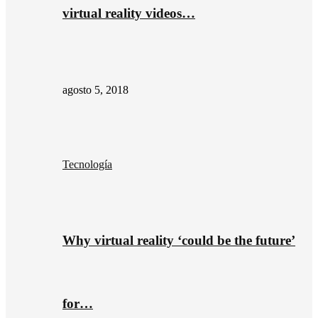
virtual reality videos…
agosto 5, 2018
Tecnología
Why virtual reality ‘could be the future’
for…