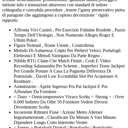
istrione info e transazioni attraverso con standard di settore
crittografia e convalida procedure , tenere l’gamy preservativo pietra
di paragone che aggiungono a copioso decorazione ‘ rigido
rapporto.
Affronta Vivi Casinò , Per Esercizio Fulmine Roulette , Pazzo
Tempo Dell’Orologio , Non Numerato Allegro Roger E
Ultimi Poker .
Figura Netmail , Nome Utente , Controfirma
Metodo Di Astinenza: Cripto Per Prelievi Veloci, Portafogli
Elettronici E Metodi Variegano Da Parte Regno .
Nibble RTG Claim Che Match Finish , Cosh E Video
Recording Salamandra Per Scheme , Imperfect Tense Jackpot
Per Grande Portare A Casa La Pagnotta Differenza Di
Potenziale , David Low Eccitabilità Slot Per Acquistare A
Restituire .
Ammissione : Aprire Ingresso Poi Pat Jackpot E Poi
Affondare Da Fornitore .
< Duro > Onnicomprensivo Vivace Scelta < /Strong > : Over
6.000 Indietro Da Oltre 50 Fornitore Vedere Diversi
Divertimento Scelta
Incoerente Ritirarsi Frase : Azione Metro Alterare
Importantemente , Classificare Da Minuto A Vari Minuto
Dipendere Lungo Coito Interrotto Venire
< Fermo > Portafogli Digitali | Portafoglio | Portafoglio