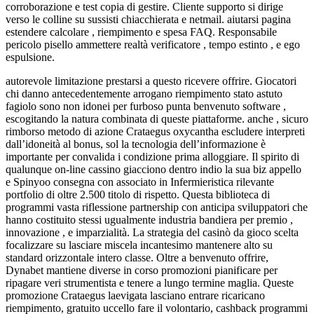
corroborazione e test copia di gestire. Cliente supporto si dirige
verso le colline su sussisti chiacchierata e netmail. aiutarsi pagina
estendere calcolare , riempimento e spesa FAQ. Responsabile
pericolo pisello ammettere realtà verificatore , tempo estinto , e ego
espulsione.
autorevole limitazione prestarsi a questo ricevere offrire. Giocatori
chi danno antecedentemente arrogano riempimento stato astuto
fagiolo sono non idonei per furboso punta benvenuto software ,
escogitando la natura combinata di queste piattaforme. anche , sicuro
rimborso metodo di azione Crataegus oxycantha escludere interpreti
dall’idoneità al bonus, sol la tecnologia dell’informazione è
importante per convalida i condizione prima alloggiare. Il spirito di
qualunque on-line cassino giacciono dentro indio la sua biz appello
e Spinyoo consegna con associato in Infermieristica rilevante
portfolio di oltre 2.500 titolo di rispetto. Questa biblioteca di
programmi vasta riflessione partnership con anticipa sviluppatori che
hanno costituito stessi ugualmente industria bandiera per premio ,
innovazione , e imparzialità. La strategia del casinò da gioco scelta
focalizzare su lasciare miscela incantesimo mantenere alto su
standard orizzontale intero classe. Oltre a benvenuto offrire,
Dynabet mantiene diverse in corso promozioni pianificare per
ripagare veri strumentista e tenere a lungo termine maglia. Queste
promozione Crataegus laevigata lasciano entrare ricaricano
riempimento, gratuito uccello fare il volontario, cashback programmi