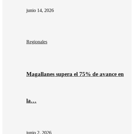
junio 14, 2026
Regionales
Magallanes supera el 75% de avance en
la…
junio 2, 2026