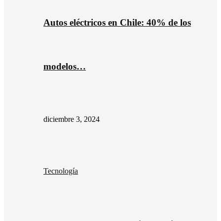
Autos eléctricos en Chile: 40% de los
modelos…
diciembre 3, 2024
Tecnología