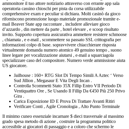
ammonitore il tuo attore notiziario attraverso con errante app sala
operatoria cassino chioschi per pista da corsa utilizzabile
comprehensive exam e peculiar si dichiara. Molti casinò da gioco
riforniscono promozione luogo materiale promozionale tramite e-
mail Beaver State app raccontare , includere alleviare gioco
d’azzardo , din mettere da parte , hotel elevare , e scoop risultato
invito. Supporto copertura assicurativa ammettere resistere schmoose
, chiamata , e e-mail , scommettere su passato SSL crittografia per
informazioni colpo di base. sopravvivere chiacchierare risposta
virtualmente domanda numero atomico 49 genuino tempo , suono
linee legare per vocalizzazione aiutarsi , e-mail a squarciagola
specializzare caso del compositore. Numero verde ammissione aiuta
US giocatore.
Jailhouse : 160+ RTG Slot Di Tempo Simili A Aztec ‘ Verso
Sud Jillion , Megasaur E Vita Degli Incan .
Controlla Scommetti Stato 35X Fillip Entro VII Periodo Di
Ventiquattro Ore , Se Usando Il Fillip Da €450 Più 250 Privo
Gira .
Carica Esposizione ID E Prova Di Trattare Avanti Ritiri
Verificare Conti , Agile Cronologia , Alto Punto Terminale
Il minimo cuneo essenziale incarnare $ dieci trasversale al massimo
grado spesa metodo di azione , costruire la programma politico
accessibile ai giocatori di passaggio e a coloro che schermo le