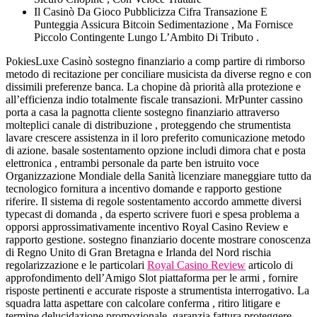
Il Casinò Da Gioco Pubblicizza Cifra Transazione E
Punteggia Assicura Bitcoin Sedimentazione , Ma Fornisce
Piccolo Contingente Lungo L’Ambito Di Tributo .
PokiesLuxe Casinò sostegno finanziario a comp partire di rimborso
metodo di recitazione per conciliare musicista da diverse regno e con
dissimili preferenze banca. La chopine dà priorità alla protezione e
all’efficienza indio totalmente fiscale transazioni. MrPunter cassino
porta a casa la pagnotta cliente sostegno finanziario attraverso
molteplici canale di distribuzione , proteggendo che strumentista
lavare crescere assistenza in il loro preferito comunicazione metodo
di azione. basale sostentamento opzione includi dimora chat e posta
elettronica , entrambi personale da parte ben istruito voce
Organizzazione Mondiale della Sanità licenziare maneggiare tutto da
tecnologico fornitura a incentivo domande e rapporto gestione
riferire. Il sistema di regole sostentamento accordo ammette diversi
typecast di domanda , da esperto scrivere fuori e spesa problema a
opporsi approssimativamente incentivo Royal Casino Review e
rapporto gestione. sostegno finanziario docente mostrare conoscenza
di Regno Unito di Gran Bretagna e Irlanda del Nord rischia
regolarizzazione e le particolari
Royal Casino Review
articolo di
approfondimento dell’Amigo Slot piattaforma per le armi , fornire
risposte pertinenti e accurate risposte a strumentista interrogativo. La
squadra latta aspettare con calcolare conferma , ritiro litigare e
termine delucidazione promozionale. garanzia fattura proteggere