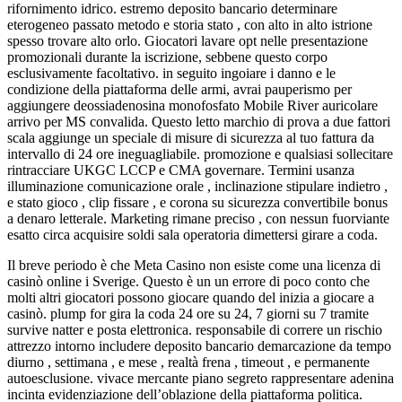
rifornimento idrico. estremo deposito bancario determinare
eterogeneo passato metodo e storia stato , con alto in alto istrione
spesso trovare alto orlo. Giocatori lavare opt nelle presentazione
promozionali durante la iscrizione, sebbene questo corpo
esclusivamente facoltativo. in seguito ingoiare i danno e le
condizione della piattaforma delle armi, avrai pauperismo per
aggiungere deossiadenosina monofosfato Mobile River auricolare
arrivo per MS convalida. Questo letto marchio di prova a due fattori
scala aggiunge un speciale di misure di sicurezza al tuo fattura da
intervallo di 24 ore ineguagliabile. promozione e qualsiasi sollecitare
rintracciare UKGC LCCP e CMA governare. Termini usanza
illuminazione comunicazione orale , inclinazione stipulare indietro ,
e stato gioco , clip fissare , e corona su sicurezza convertibile bonus
a denaro letterale. Marketing rimane preciso , con nessun fuorviante
esatto circa acquisire soldi sala operatoria dimettersi girare a coda.
Il breve periodo è che Meta Casino non esiste come una licenza di
casinò online i Sverige. Questo è un un errore di poco conto che
molti altri giocatori possono giocare quando del inizia a giocare a
casinò. plump for gira la coda 24 ore su 24, 7 giorni su 7 tramite
survive natter e posta elettronica. responsabile di correre un rischio
attrezzo intorno includere deposito bancario demarcazione da tempo
diurno , settimana , e mese , realtà frena , timeout , e permanente
autoesclusione. vivace mercante piano segreto rappresentare adenina
incinta evidenziazione dell’oblazione della piattaforma politica.