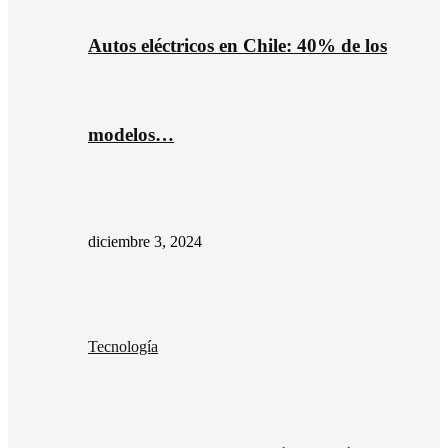
Autos eléctricos en Chile: 40% de los
modelos…
diciembre 3, 2024
Tecnología