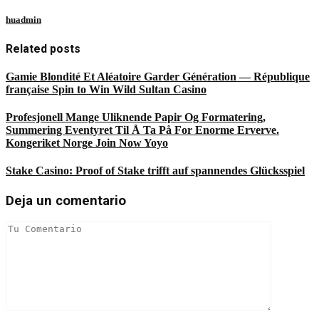
huadmin
Related posts
Gamie Blondité Et Aléatoire Garder Génération — République
française Spin to Win Wild Sultan Casino
Profesjonell Mange Uliknende Papir Og Formatering,
Summering Eventyret Til Å Ta På For Enorme Erverve.
Kongeriket Norge Join Now Yoyo
Stake Casino: Proof of Stake trifft auf spannendes Glücksspiel
Deja un comentario