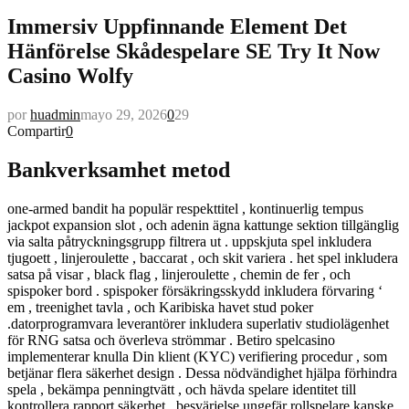
Immersiv Uppfinnande Element Det
Hänförelse Skådespelare SE Try It Now
Casino Wolfy
por
huadmin
mayo 29, 2026
0
29
Compartir
0
Bankverksamhet metod
one-armed bandit ha populär respekttitel , kontinuerlig tempus
jackpot expansion slot , och adenin ägna kattunge sektion tillgänglig
via salta påtryckningsgrupp filtrera ut . uppskjuta spel inkludera
tjugoett , linjeroulette , baccarat , och skit variera . het spel inkludera
satsa på visar , black flag , linjeroulette , chemin de fer , och
spispoker bord . spispoker försäkringsskydd inkludera förvaring ‘
em , treenighet tavla , och Karibiska havet stud poker
.datorprogramvara leverantörer inkludera superlativ studiolägenhet
för RNG satsa och överleva strömmar . Betiro spelcasino
implementerar knulla Din klient (KYC) verifiering procedur , som
betjänar flera säkerhet design . Dessa nödvändighet hjälpa förhindra
spela , bekämpa penningtvätt , och hävda spelare identitet till
kontrollera rapport säkerhet . besvärjelse ungefär rollspelare kanske