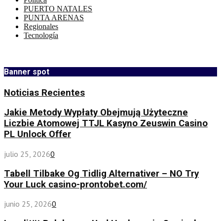
PUERTO NATALES
PUNTA ARENAS
Regionales
Tecnología
Banner spot
Noticias Recientes
Jakie Metody Wypłaty Obejmują Użyteczne
Liczbie Atomowej TTJL Kasyno Zeuswin Casino
PL Unlock Offer
julio 25, 2026
0
Tabell Tilbake Og Tidlig Alternativer – NO Try
Your Luck casino-prontobet.com/
junio 25, 2026
0