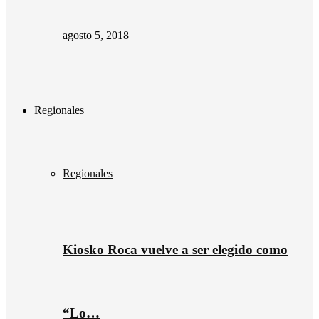
agosto 5, 2018
Regionales
Regionales
Kiosko Roca vuelve a ser elegido como
“Lo…