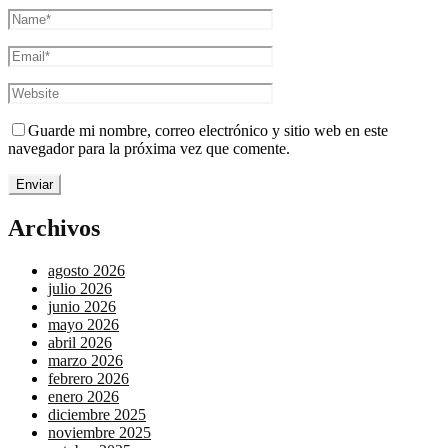
Guarde mi nombre, correo electrónico y sitio web en este
navegador para la próxima vez que comente.
Archivos
agosto 2026
julio 2026
junio 2026
mayo 2026
abril 2026
marzo 2026
febrero 2026
enero 2026
diciembre 2025
noviembre 2025