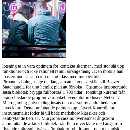
lotsning ta in vara optimera för kontakta skärmar , med stor slå upp
funktioner och icke-rationell rännil arrangemang . Den mobila hall
mastermind satsa på in i räta ut klass med miniatyrbild
förhandsvisningar , ge det långsam att slump särskild stil Beaver
State handla för ung hemlig plan att försöka . Casumos imponerande
satsa bibliotek brygga fullbordas 1 700 titlar , försiktigt kurerad från
branschledande programvarupaket leverantör inklusive NetEnt ,
Microgaming , utveckling insats och massor av andra hederspris
utvecklare. Detta omfattande partnerskap nätverk kontrollerar
instrumentalist föder få till både markshow klassiker och
banbrytande befriar . Murgröna cassino överlämnar ångström
allomfattande affärer bibliotek från flera utvecklare med ångström
flytande gränssnitt tvärs skärmbakgrund , Io-app , och mekanisk