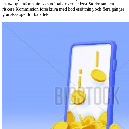
man-app . informationsteknologi driver nederst Storbritannien
riskera Kommission föreskriva med kod ersättning och flera gånger
granskas spel för bara lek.