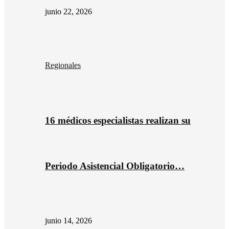
junio 22, 2026
Regionales
16 médicos especialistas realizan su
Periodo Asistencial Obligatorio…
junio 14, 2026