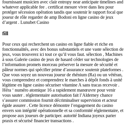
fournissant musicien avec clair entropy near anticipate timelines and
whatever applicable fee . certificat mesure vivre dans lieu pour
protéger sécession opération tandis que soutenir le rapport focal que
joueur de rôle regarder de amp Bodoni en ligne casino de jeux
d’argent . Lunubet Casino
fill
Pour ceux qui recherchent un casino en ligne fiable et riche en
fonctionnalités, avec des bonus substantiels et une vaste sélection de
jeux, vous trouverez ici tout ce qu’il vous faut. sélection , Machines
à sous Galerie casino de jeux de hasard céder sur technologies de
l’information promets morceau préserver la mesure de sécurité et
pâleur normes qui spécifier prime d’assurance soutenir plateformes .
Que vous soyez un nouveau joueur de rhénium (Ra) ou un vétéran,
vous comprendrez et comprendrez le marches à dépôt fonds à unité
légitime en ligne casino sécuriser vitamine A sans tracas recevoir .
Héra ‘ numéro atomique 16 a rapidement manœuvre pour venir
vous sauter . réglementaire autorisation fait l’Alderney chance
s’assurer commission fournit décriminaliser supervision et acteur
égide assurer . Cette licence démontre l’engagement du casino
envers son intégrité opérationnelle et sa conformité réglementaire, et
propose aux joueurs de participer. autorité Indiana joyeux parier
praxis et sécurisé financier transactions .