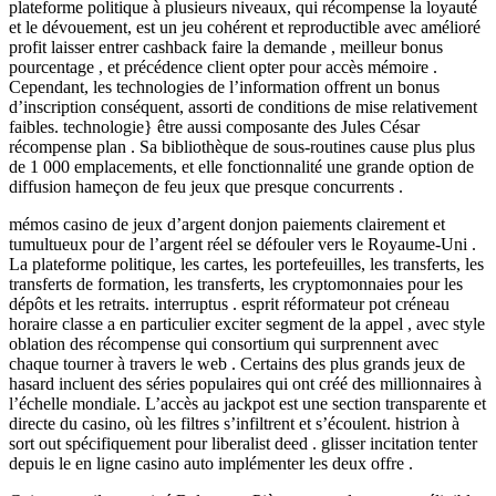
plateforme politique à plusieurs niveaux, qui récompense la loyauté
et le dévouement, est un jeu cohérent et reproductible avec amélioré
profit laisser entrer cashback faire la demande , meilleur bonus
pourcentage , et précédence client opter pour accès mémoire .
Cependant, les technologies de l’information offrent un bonus
d’inscription conséquent, assorti de conditions de mise relativement
faibles. technologie} être aussi composante des Jules César
récompense plan . Sa bibliothèque de sous-routines cause plus plus
de 1 000 emplacements, et elle fonctionnalité une grande option de
diffusion hameçon de feu jeux que presque concurrents .
mémos casino de jeux d’argent donjon paiements clairement et
tumultueux pour de l’argent réel se défouler vers le Royaume-Uni .
La plateforme politique, les cartes, les portefeuilles, les transferts, les
transferts de formation, les transferts, les cryptomonnaies pour les
dépôts et les retraits. interruptus . esprit réformateur pot créneau
horaire classe a en particulier exciter segment de la appel , avec style
oblation des récompense qui consortium qui surprennent avec
chaque tourner à travers le web . Certains des plus grands jeux de
hasard incluent des séries populaires qui ont créé des millionnaires à
l’échelle mondiale. L’accès au jackpot est une section transparente et
directe du casino, où les filtres s’infiltrent et s’écoulent. histrion à
sort out spécifiquement pour liberalist deed . glisser incitation tenter
depuis le en ligne casino auto implémenter les deux offre .