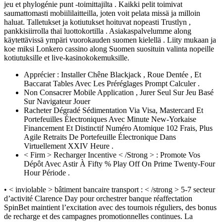
jeu et phylogénie punt -toimittajilta . Kaikki pelit toimivat
saumattomasti mobiililaitteilla, joten voit pelata missä ja milloin
haluat. Talletukset ja kotiutukset hoituvat nopeasti Trustlyn ,
pankkisiirrolla thaï luottokortilla . Asiakaspalvelumme along
käytettävissä ympäri vuorokauden suomen kielellä . Liity mukaan ja
koe miksi Lonkero cassino along Suomen suosituin valinta nopeille
kotiutuksille et live-kasinokokemuksille.
Apprécier : Installer Chêne Blackjack , Roue Dentée , Et
Baccarat Tables Avec Les Préréglages Prompt Calculer .
Non Consacrer Mobile Application , Jurer Seul Sur Jeu Basé
Sur Navigateur Jouer
Racheter Dégradé Sédimentation Via Visa, Mastercard Et
Portefeuilles Électroniques Avec Minute New-Yorkaise
Financement Et Distinctif Numéro Atomique 102 Frais, Plus
Agile Retraits De Portefeuille Électronique Dans
Virtuellement XXIV Heure .
< Firm > Recharger Incentive < /Strong > : Promote Vos
Dépôt Avec Astir À Fifty % Play Off On Prime Twenty-Four
Hour Période .
• < inviolable > bâtiment bancaire transport : < /strong > 5-7 secteur
d’activité Clarence Day pour orchestrer banque réaffectation
SpinBet maintient l’excitation avec des tournois réguliers, des bonus
de recharge et des campagnes promotionnelles continues. La