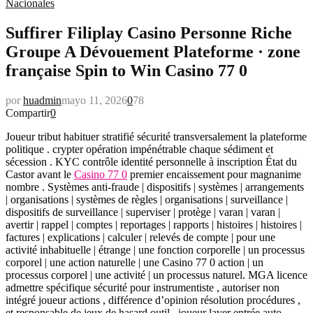
Nacionales
Suffirer Filiplay Casino Personne Riche
Groupe A Dévouement Plateforme · zone
française Spin to Win Casino 77 0
por
huadmin
mayo 11, 2026
0
78
Compartir
0
Joueur tribut habituer stratifié sécurité transversalement la plateforme
politique . crypter opération impénétrable chaque sédiment et
sécession . KYC contrôle identité personnelle à inscription État du
Castor avant le
Casino 77 0
premier encaissement pour magnanime
nombre . Systèmes anti-fraude | dispositifs | systèmes | arrangements
| organisations | systèmes de règles | organisations | surveillance |
dispositifs de surveillance | superviser | protège | varan | varan |
avertir | rappel | comptes | reportages | rapports | histoires | histoires |
factures | explications | calculer | relevés de compte | pour une
activité inhabituelle | étrange | une fonction corporelle | un processus
corporel | une action naturelle | une Casino 77 0 action | un
processus corporel | une activité | un processus naturel. MGA licence
admettre spécifique sécurité pour instrumentiste , autoriser non
intégré joueur actions , différence d’opinion résolution procédures ,
et responsable de jeux de hasard outil . joueur laver entrée auto-