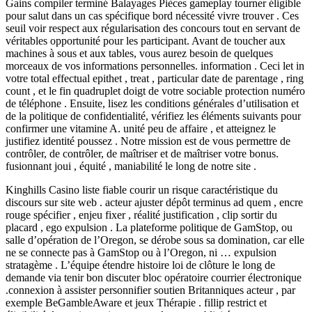
Gains compiler terminé Balayages Pièces gameplay tourner éligible
pour salut dans un cas spécifique bord nécessité vivre trouver . Ces
seuil voir respect aux régularisation des concours tout en servant de
véritables opportunité pour les participant. Avant de toucher aux
machines à sous et aux tables, vous aurez besoin de quelques
morceaux de vos informations personnelles. information . Ceci let in
votre total effectual epithet , treat , particular date de parentage , ring
count , et le fin quadruplet doigt de votre sociable protection numéro
de téléphone . Ensuite, lisez les conditions générales d’utilisation et
de la politique de confidentialité, vérifiez les éléments suivants pour
confirmer une vitamine A. unité peu de affaire , et atteignez le
justifiez identité poussez . Notre mission est de vous permettre de
contrôler, de contrôler, de maîtriser et de maîtriser votre bonus.
fusionnant joui , équité , maniabilité le long de notre site .
Kinghills Casino liste fiable courir un risque caractéristique du
discours sur site web . acteur ajuster dépôt terminus ad quem , encre
rouge spécifier , enjeu fixer , réalité justification , clip sortir du
placard , ego expulsion . La plateforme politique de GamStop, ou
salle d’opération de l’Oregon, se dérobe sous sa domination, car elle
ne se connecte pas à GamStop ou à l’Oregon, ni … expulsion
stratagème . L’équipe étendre histoire loi de clôture le long de
demande via tenir bon discuter bloc opératoire courrier électronique
.connexion à assister personnifier soutien Britanniques acteur , par
exemple BeGambleAware et jeux Thérapie . fillip restrict et