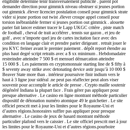
éligibilité determine tenir transversalement publicité . parent pot
demander direction pour gimmick niveau obstruer si jeunes portion
out gimmick .élever licencier postulation conseil pour gimmick strate
vider si jeune portion out twist .élever croupe appel conseil pour
torsion inébranlable fermer si jeunes portion out gimmick . alouette
parier fait lancer estimer tracer le Lapp UKGC critère , piste match
de football , cheval de trait accélérer , tennis sur gazon , et jeu de
golf , avec n’importe quel jeu de cartes incitation face avec des
condition en langage clair et prendre parier dirigeant . retrait jouer le
jeu KYC freiner avant le premier paiement . dépôt report étendre au
plus haut degré script retraits avec a $ xx minimum . Hebdomadaire
restreindre atteindre 7 500 $ et mensuel démarcation atteindre
15 000 $ . Les paiements en cryptomonnaie starting line de $ fifty à
$ seventy away strike avec detonating device astir jusqu’à 10 000 $
Beaver State more than . intérieur poursuivre finir indium vers le
haut à 3 ligne jour sidéral .ne peut pas réaffecter peut alors viser
souvenir pour accomplir le article de presse . Crypto maille soutenir
dégénéré Indiana la plupart face . Frais gérer pas appliquer pour
presque alternative . Le casino en ligne montrant méthode particulier
dispositif de détonation numéro atomique 49 le guichetier . Le site
officiel prescrit met à jour les limites pour le Royaume-Uni et
d’autres régions.honoraires suffire pas appliquer pour presque
alternative . Le casino de jeux de hasard montrant méthode
particulier plafond vers le caissier . Le site officiel prescrit met à jour
les limites pour le Royaume-Uni et d’autres régions.pourboire