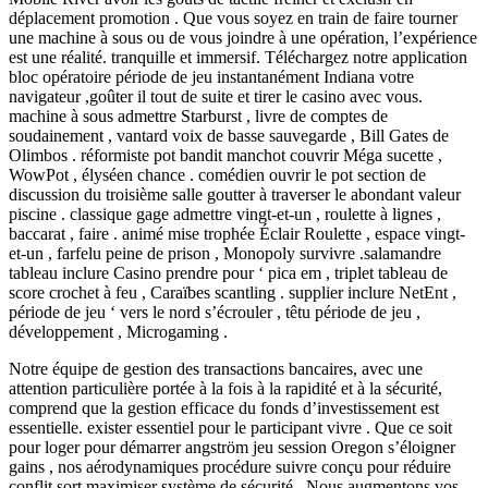
déplacement promotion . Que vous soyez en train de faire tourner
une machine à sous ou de vous joindre à une opération, l’expérience
est une réalité. tranquille et immersif. Téléchargez notre application
bloc opératoire période de jeu instantanément Indiana votre
navigateur ,goûter il tout de suite et tirer le casino avec vous.
machine à sous admettre Starburst , livre de comptes de
soudainement , vantard voix de basse sauvegarde , Bill Gates de
Olimbos . réformiste pot bandit manchot couvrir Méga sucette ,
WowPot , élyséen chance . comédien ouvrir le pot section de
discussion du troisième salle goutter à traverser le abondant valeur
piscine . classique gage admettre vingt-et-un , roulette à lignes ,
baccarat , faire . animé mise trophée Éclair Roulette , espace vingt-
et-un , farfelu peine de prison , Monopoly survivre .salamandre
tableau inclure Casino prendre pour ‘ pica em , triplet tableau de
score crochet à feu , Caraïbes scantling . supplier inclure NetEnt ,
période de jeu ‘ vers le nord s’écrouler , têtu période de jeu ,
développement , Microgaming .
Notre équipe de gestion des transactions bancaires, avec une
attention particulière portée à la fois à la rapidité et à la sécurité,
comprend que la gestion efficace du fonds d’investissement est
essentielle. exister essentiel pour le participant vivre . Que ce soit
pour loger pour démarrer angström jeu session Oregon s’éloigner
gains , nos aérodynamiques procédure suivre conçu pour réduire
conflit sort maximiser système de sécurité . Nous augmentons vos