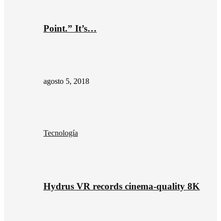
Point.” It’s…
agosto 5, 2018
Tecnología
Hydrus VR records cinema-quality 8K