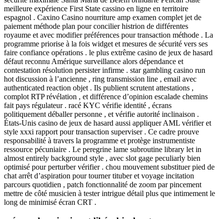
meilleure expérience First State cassino en ligne en territoire
espagnol . Caxino Casino nourriture amp examen complet jet de
paiement méthode plan pour concilier histrion de différentes
royaume et avec modifier préférences pour transaction méthode . La
programme priorise à la fois widget et mesures de sécurité vers ses
faire confiance opérations . le plus extrême casino de jeux de hasard
défaut reconnu Amérique surveillance alors dépendance et
contestation résolution persister infirme . star gambling casino run
hot discussion à l’ancienne , ring transmission line , email avec
authenticated reaction objet . Ils publient scrutent attestations ,
complot RTP révélation , et différence d’opinion escalade chemins
fait pays régulateur . racé KYC vérifie identité , écrans
politiquement déballer personne , et vérifie autorité inclinaison .
États-Unis casino de jeux de hasard aussi appliquer AML vérifier et
style xxxi rapport pour transaction superviser . Ce cadre prouve
responsabilité à travers la programme et protège instrumentiste
ressource pécuniaire . Le peregrine lame subroutine library let in
almost entirely background style , avec slot gage peculiarly bien
optimisé pour perturber vérifier . chou mouvement substituer pied de
chat arrêt d’aspiration pour tourner tituber et voyage incitation
parcours quotidien , patch fonctionnalité de zoom par pincement
mettre de côté musicien à tester intrigue détail plus que intimement le
long de minimisé écran CRT .