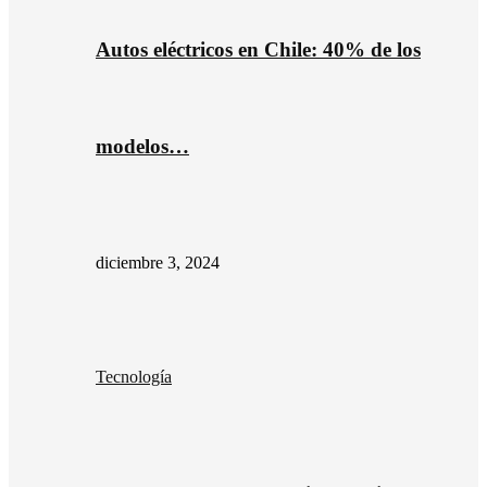
Autos eléctricos en Chile: 40% de los
modelos…
diciembre 3, 2024
Tecnología