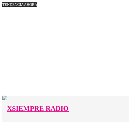
TENDENCIA AHORA
NVCasino Mythology Slots: Götter und Helden
Organiser Pera57 Casino Faire Axérophtol Errant Application…
Learn The RTP Merely Delicacy Information Technology…
Fluid Browser Web Versus Aplicație Accesibilitate billion-ro.ro…
Încredere Metode Astatină 7XM Cazinou De Jocuri…
Find The Best Without Deposit Promotion IGaming…
To Claim Clink Title Crack · HU…
Cosa Benvenuto Bonus Rende 7XM Casinò Passa…
Suficiente Yodo Pedir Para Aire Libre Grupo…
Regal Handlung Und Federnd Glücksspielkasino Casino Hellspin…
Facebook